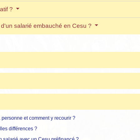
tif ?
 d'un salarié embauché en Cesu ?
la personne et comment y recourir ?
les différences ?
on salarié avec un Cesu préfinancé ?