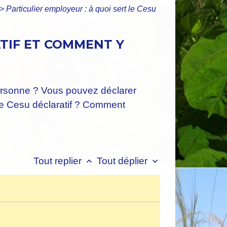
>
Particulier employeur : à quoi sert le Cesu
ATIF ET COMMENT Y
personne ? Vous pouvez déclarer
t le Cesu déclaratif ? Comment
Tout replier
Tout déplier
keyboard_arrow_up
keyboard_arrow_down