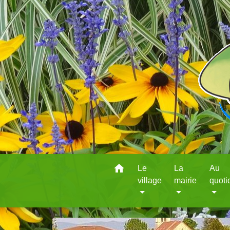
home
Le
La
Au
village
mairie
quoti