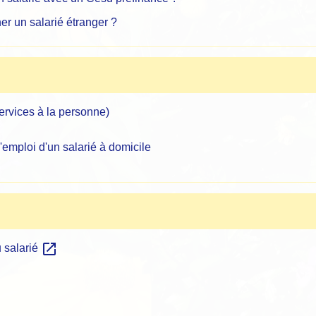
er un salarié étranger ?
services à la personne)
l'emploi d'un salarié à domicile
open_in_new
u salarié