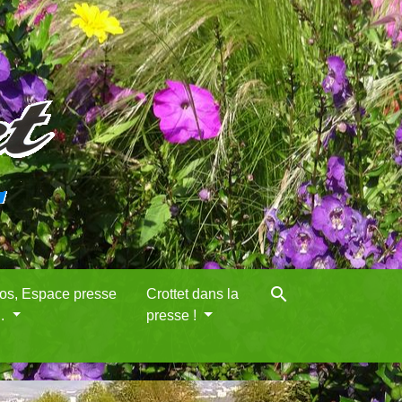
search
eos, Espace presse
Crottet dans la
..
presse !