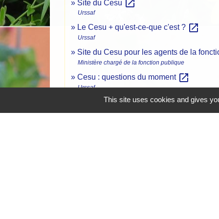
open_in_new
Site du Cesu
Urssaf
open_in_new
Le Cesu + qu'est-ce-que c'est ?
Urssaf
Site du Cesu pour les agents de la fonct
Ministère chargé de la fonction publique
open_in_new
Cesu : questions du moment
Urssaf
This site uses cookies and gives you
Contrat de travail d'un salarié déclaré a
Urssaf
Le CNCesu devient Urssaf service Ces
Urssaf