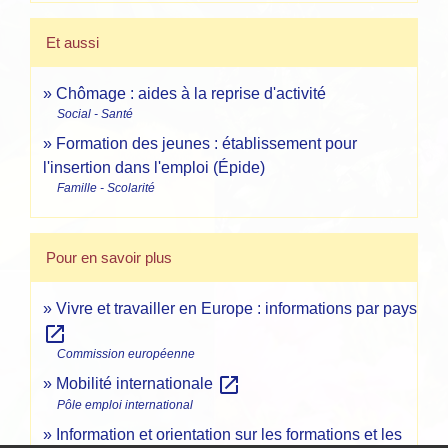
Et aussi
Chômage : aides à la reprise d'activité
Social - Santé
Formation des jeunes : établissement pour
l'insertion dans l'emploi (Épide)
Famille - Scolarité
Pour en savoir plus
Vivre et travailler en Europe : informations par pays
open_in_new
Commission européenne
open_in_new
Mobilité internationale
Pôle emploi international
Information et orientation sur les formations et les