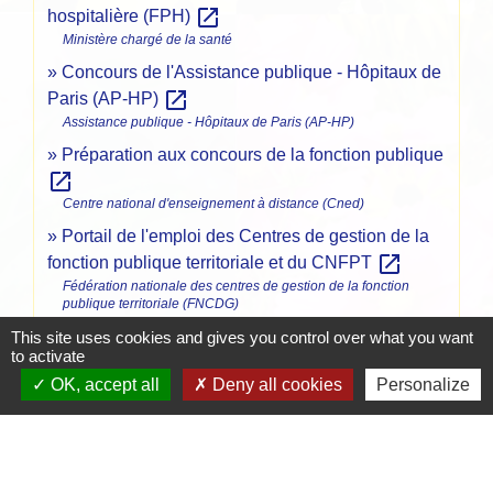
open_in_new
hospitalière (FPH)
Ministère chargé de la santé
Concours de l'Assistance publique - Hôpitaux de
open_in_new
Paris (AP-HP)
Assistance publique - Hôpitaux de Paris (AP-HP)
Préparation aux concours de la fonction publique
open_in_new
Centre national d'enseignement à distance (Cned)
Portail de l'emploi des Centres de gestion de la
open_in_new
fonction publique territoriale et du CNFPT
Fédération nationale des centres de gestion de la fonction
publique territoriale (FNCDG)
Offres d'emploi dans la fonction publique
This site uses cookies and gives you control over what you want
to activate
open_in_new
hospitalière
OK, accept all
Deny all cookies
Personalize
Fédération hospitalière de France
Avis de recrutement sans concours dans la
open_in_new
fonction publique d'État
Ministère chargé de la fonction publique