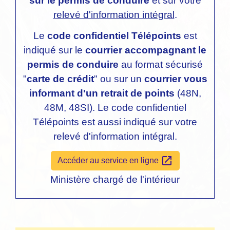
sur le permis de conduire
et sur votre
relevé d'information intégral
.
Le
code confidentiel Télépoints
est
indiqué sur le
courrier accompagnant le
permis de conduire
au format sécurisé
"
carte de crédit
" ou sur un
courrier vous
informant d'un retrait de points
(48N,
48M, 48SI). Le code confidentiel
Télépoints est aussi indiqué sur votre
relevé d'information intégral.
open_in_new
Accéder au service en ligne
Ministère chargé de l'intérieur