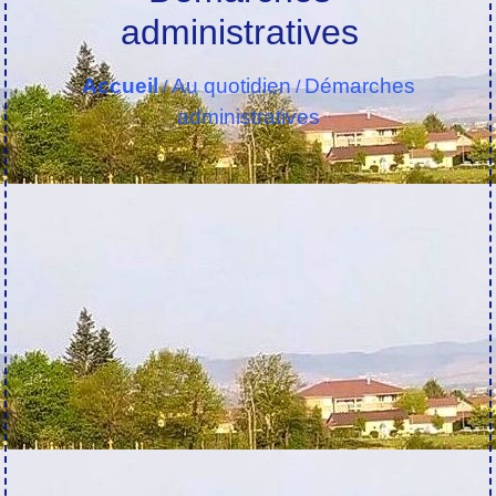
administratives
Accueil
Au quotidien
Démarches
/
/
administratives